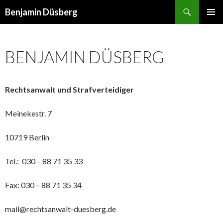
Suchen
Benjamin Düsberg
ZUM INHALT SPRINGEN
PRIMÄR
MENÜ
BENJAMIN DÜSBERG
Rechtsanwalt und Strafverteidiger
Meinekestr. 7
10719 Berlin
Tel.:
030 – 88 71 35 33
Fax:
030 – 88 71 35 34
mail@rechtsanwalt-duesberg.de