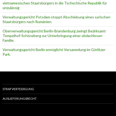
vietnamesischen Staatsbürgers in die Tschechische Republik für
unzulässig
Verwaltungsgericht Potsdam stoppt Abschiebung eines syrischen
Staatsbürgers nach Rumänien.
Oberverwaltungsgericht Berlin-Brandenburg zwingt Bezirksamt
Tempelhof-Schöneberg zur Unterbringung einer obdachlosen
Familie.
Verwaltungsgericht Berlin ermöglicht Versammlung im Görlitzer
Park.
STRAFVERTEIDIGUNG
AUSLIEFERUNGSRECHT